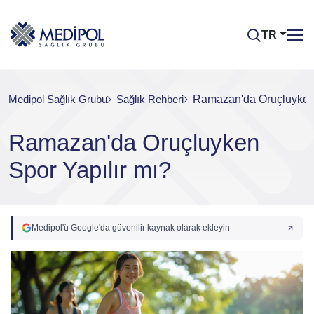
TR
Medipol Sağlık Grubu
Sağlık Rehberi
Ramazan'da Oruçluyken 
Ramazan'da Oruçluyken
Spor Yapılır mı?
Medipol'ü Google'da güvenilir kaynak olarak ekleyin