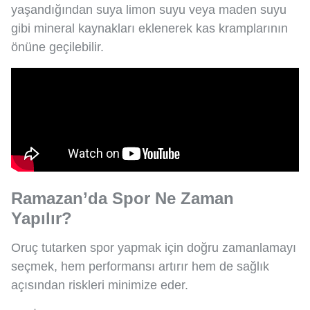
yaşandığından suya limon suyu veya maden suyu
gibi mineral kaynakları eklenerek kas kramplarının
önüne geçilebilir.
Ramazan’da Spor Ne Zaman
Yapılır?
Oruç tutarken spor yapmak için doğru zamanlamayı
seçmek, hem performansı artırır hem de sağlık
açısından riskleri minimize eder.