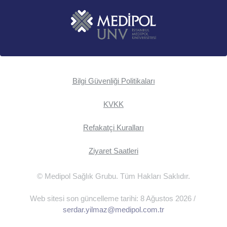
Bilgi Güvenliği Politikaları
KVKK
Refakatçi Kuralları
Ziyaret Saatleri
© Medipol Sağlık Grubu. Tüm Hakları Saklıdır.
Web sitesi son güncelleme tarihi: 8 Ağustos 2026 /
serdar.yilmaz@medipol.com.tr