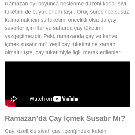
Ramazan ayı boyunca beslenme düzeni kadar sıvı
tüketimi de büyük önem taşır. Oruç süresince susuz
kalmamak için su tüketimi öncelikli olsa da çay
severler için iftar ve sahurda çay tüketimi
vazgeçilmezdir. Peki, ramazanda çay ve kahve
içmek susatır mı? Yeşil çay tüketimi ne zaman
olmalı? İşte, çay tüketimiyle ilgili merak edilenler!
Ramazan’da Çay İçmek Susatır Mı?
Çay, özellikle siyah çay, içeriğindeki kafein