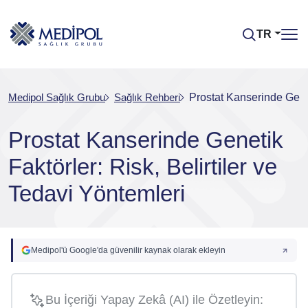
TR
Medipol Sağlık Grubu
Sağlık Rehberi
Prostat Kanserinde Genet
Prostat Kanserinde Genetik
Faktörler: Risk, Belirtiler ve
Tedavi Yöntemleri
Medipol'ü Google'da güvenilir kaynak olarak ekleyin
Bu İçeriği Yapay Zekâ (AI) ile Özetleyin: