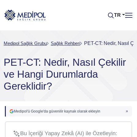
TR
Medipol Sağlık Grubu
Sağlık Rehberi
PET-CT: Nedir, Nasıl Çe
PET-CT: Nedir, Nasıl Çekilir
ve Hangi Durumlarda
Gereklidir?
Medipol'ü Google'da güvenilir kaynak olarak ekleyin
Bu İçeriği Yapay Zekâ (AI) ile Özetleyin: