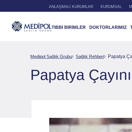
ANLAŞMALI KURUMLAR
KURUMSAL
M
TIBBİ BİRİMLER
DOKTORLARIMIZ
Medipol Sağlık Grubu
Sağlık Rehberi
Papatya Çay
Papatya Çayını