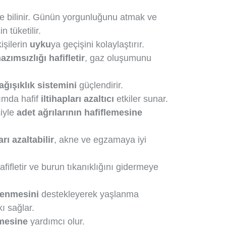
siyle bilinir. Günün yorgunluğunu atmak ve
 tüketilir.
işilerin
uyku
ya geçişini kolaylaştırır.
azımsızlığı hafifletir
, gaz oluşumunu
ağışıklık sistemini
güçlendirir.
ımda hafif
iltihapları azaltıcı
etkiler sunar.
siyle
adet ağrılarının hafiflemesine
arı azaltabilir
, akne ve egzamaya iyi
afifletir ve burun tıkanıklığını gidermeye
lenmesini
destekleyerek yaşlanma
kı sağlar.
mesine
yardımcı olur.