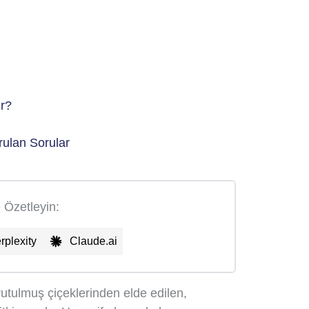
ir?
ulan Sorular
e Özetleyin:
rplexity
Claude.ai
rutulmuş çiçeklerinden elde edilen,