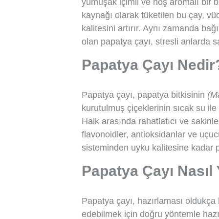
yumuşak içimli ve hoş aromalı bir b
kaynağı olarak tüketilen bu çay, vüc
kalitesini artırır. Aynı zamanda bağ
olan papatya çayı, stresli anlarda sa
Papatya Çayı Nedir
Papatya çayı, papatya bitkisinin
(M
kurutulmuş çiçeklerinin sıcak su ile
Halk arasında rahatlatıcı ve sakinleş
flavonoidler, antioksidanlar ve uçuc
sisteminden uyku kalitesine kadar p
Papatya Çayı Nasıl 
Papatya çayı, hazırlaması oldukça k
edebilmek için doğru yöntemle hazır