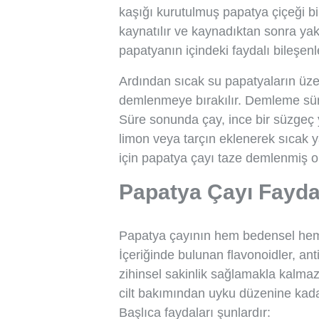
kaşığı kurutulmuş papatya çiçeği bi
kaynatılır ve kaynadıktan sonra yak
papatyanın içindeki faydalı bileşen
Ardından sıcak su papatyaların üze
demlenmeye bırakılır. Demleme sür
Süre sonunda çay, ince bir süzgeç y
limon veya tarçın eklenerek sıcak ya
için papatya çayı taze demlenmiş ola
Papatya Çayı Faydal
Papatya çayının hem bedensel hem 
İçeriğinde bulunan flavonoidler, an
zihinsel sakinlik sağlamakla kalmaz
cilt bakımından uyku düzenine kada
Başlıca faydaları şunlardır: