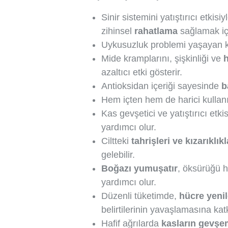
Sinir sistemini yatıştırıcı etki
zihinsel
rahatlama
sağlamak için
Uykusuzluk problemi yaşayan k
Mide kramplarını, şişkinliği ve
h
azaltıcı etki gösterir.
Antioksidan içeriği sayesinde
b
Hem içten hem de harici kullan
Kas gevşetici ve yatıştırıcı etki
yardımcı olur.
Ciltteki
tahrişleri ve kızarıklıkl
gelebilir.
Boğazı yumuşatır
, öksürüğü h
yardımcı olur.
Düzenli tüketimde,
hücre yeni
belirtilerinin yavaşlamasına kat
Hafif ağrılarda
kasların gevşe