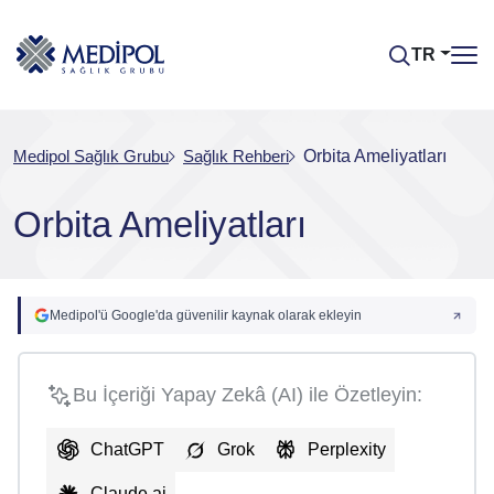
TR
Medipol Sağlık Grubu
Sağlık Rehberi
Orbita Ameliyatları
Orbita Ameliyatları
Medipol'ü Google'da güvenilir kaynak olarak ekleyin
Bu İçeriği Yapay Zekâ (AI) ile Özetleyin:
ChatGPT
Grok
Perplexity
Claude.ai