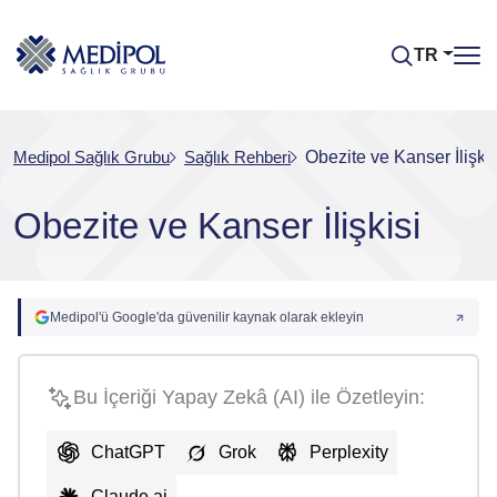
TR
Medipol Sağlık Grubu
Sağlık Rehberi
Obezite ve Kanser İlişkis
Obezite ve Kanser İlişkisi
Medipol'ü Google'da güvenilir kaynak olarak ekleyin
Bu İçeriği Yapay Zekâ (AI) ile Özetleyin:
ChatGPT
Grok
Perplexity
Claude.ai