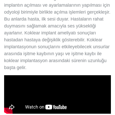
implantın açılması ve ayarlamalarının yapılması için
odyoloji birimiyle birlikte açılma işlemleri gerçekleşir.
Bu anlarda hasta, ilk sesi duyar. Hastaların rahat
duymasını sağlamak amacıyla ses yüksekliği
ayarlanır. Koklear implant ameliyatı sonuçları
hastadan hastaya değişiklik gösterebilir. Koklear
implantasyonun sonuçlarını etkileyebilecek unsurlar
arasında işitme kaybının yaşı ve işitme kaybı ile
koklear implantasyon arasındaki sürenin uzunluğu
başta gelir.