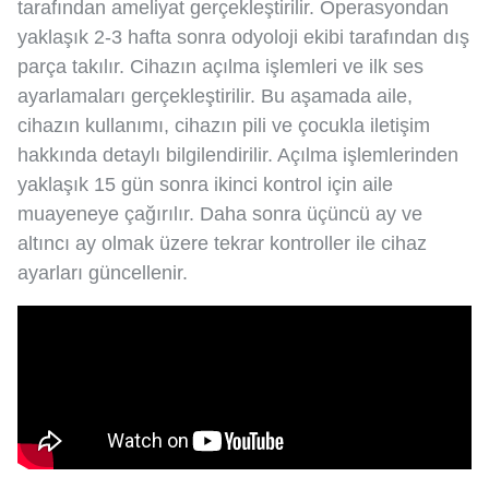
tarafından ameliyat gerçekleştirilir. Operasyondan
yaklaşık 2-3 hafta sonra odyoloji ekibi tarafından dış
parça takılır. Cihazın açılma işlemleri ve ilk ses
ayarlamaları gerçekleştirilir. Bu aşamada aile,
cihazın kullanımı, cihazın pili ve çocukla iletişim
hakkında detaylı bilgilendirilir. Açılma işlemlerinden
yaklaşık 15 gün sonra ikinci kontrol için aile
muayeneye çağırılır. Daha sonra üçüncü ay ve
altıncı ay olmak üzere tekrar kontroller ile cihaz
ayarları güncellenir.