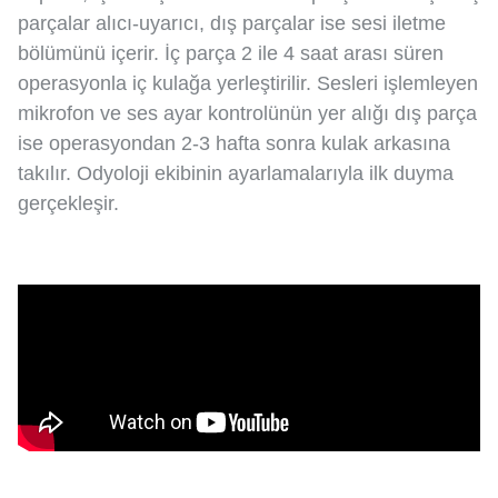
parçalar alıcı-uyarıcı, dış parçalar ise sesi iletme
bölümünü içerir. İç parça 2 ile 4 saat arası süren
operasyonla iç kulağa yerleştirilir. Sesleri işlemleyen
mikrofon ve ses ayar kontrolünün yer alığı dış parça
ise operasyondan 2-3 hafta sonra kulak arkasına
takılır. Odyoloji ekibinin ayarlamalarıyla ilk duyma
gerçekleşir.