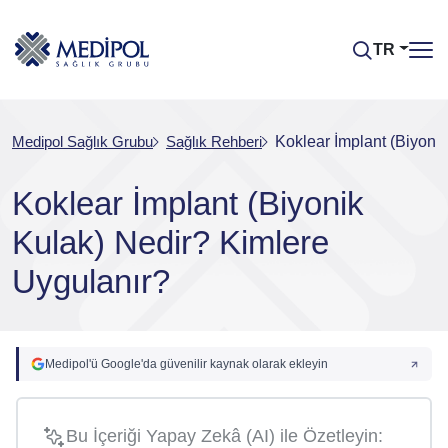
TR
Medipol Sağlık Grubu
Sağlık Rehberi
Koklear İmplant (Biyoni
Koklear İmplant (Biyonik
Kulak) Nedir? Kimlere
Uygulanır?
Medipol'ü Google'da güvenilir kaynak olarak ekleyin
Bu İçeriği Yapay Zekâ (AI) ile Özetleyin: