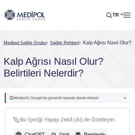
TR
Medipol Sağlık Grubu
Sağlık Rehberi
Kalp Ağrısı Nasıl Olur? Be
Kalp Ağrısı Nasıl Olur?
Belirtileri Nelerdir?
Medipol'ü Google'da güvenilir kaynak olarak ekleyin
Bu İçeriği Yapay Zekâ (AI) ile Özetleyin:
ChatGPT
Grok
Perplexity