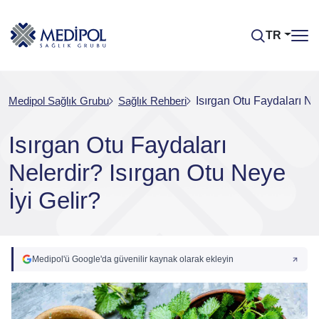
TR
Medipol Sağlık Grubu
Sağlık Rehberi
Isırgan Otu Faydaları Nel
Isırgan Otu Faydaları
Nelerdir? Isırgan Otu Neye
İyi Gelir?
Medipol'ü Google'da güvenilir kaynak olarak ekleyin