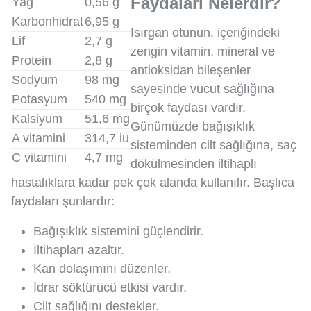
Faydaları Nelerdir?
Yağ
0,56 g
Karbonhidrat
6,95 g
Isırgan otunun, içeriğindeki
Lif
2,7 g
zengin vitamin, mineral ve
Protein
2,8 g
antioksidan bileşenler
Sodyum
98 mg
sayesinde vücut sağlığına
Potasyum
540 mg
birçok faydası vardır.
Kalsiyum
51,6 mg
Günümüzde bağışıklık
A vitamini
314,7 iu
sisteminden cilt sağlığına, saç
C vitamini
4,7 mg
dökülmesinden iltihaplı
hastalıklara kadar pek çok alanda kullanılır. Başlıca
faydaları şunlardır:
Bağışıklık sistemini güçlendirir.
İltihapları azaltır.
Kan dolaşımını düzenler.
İdrar söktürücü etkisi vardır.
Cilt sağlığını destekler.