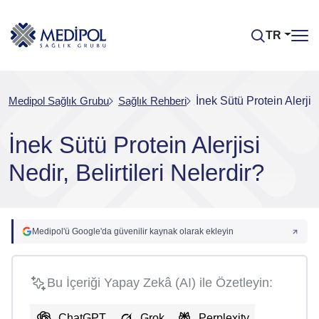
TR
Medipol Sağlık Grubu
Sağlık Rehberi
İnek Sütü Protein Alerjisi
İnek Sütü Protein Alerjisi
Nedir, Belirtileri Nelerdir?
Medipol'ü Google'da güvenilir kaynak olarak ekleyin
Bu İçeriği Yapay Zekâ (AI) ile Özetleyin:
ChatGPT
Grok
Perplexity