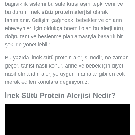
bağışıklık sistemi bu süte karşı aşırı tepki verir ve
bu durum
inek sütü protein alerjisi
olarak
tanımlanır. Gelişim çağındaki bebekler ve onların
ebeveynleri için oldukça önemli olan bu alerji türü,
doğru tanı ve beslenme planlamasıyla başarılı bir
şekilde yönetilebilir.
Bu yazıda, inek sütü protein alerjisi nedir, ne zaman
geçer, tanısı nasıl konur, anne ve bebek için diyet
nasıl olmalıdır, alerjiye uygun mamalar gibi en çok
merak edilen konulara değiniyoruz.
İnek Sütü Protein Alerjisi Nedir?