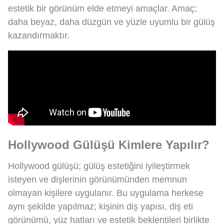
estetik bir görünüm elde etmeyi amaçlar. Amaç;
daha beyaz, daha düzgün ve yüzle uyumlu bir gülüş
kazandırmaktır.
Hollywood Gülüşü Kimlere Yapılır?
Hollywood gülüşü; gülüş estetiğini iyileştirmek
isteyen ve dişlerinin görünümünden memnun
olmayan kişilere uygulanır. Bu uygulama herkese
aynı şekilde yapılmaz; kişinin diş yapısı, diş eti
görünümü, yüz hatları ve estetik beklentileri birlikte