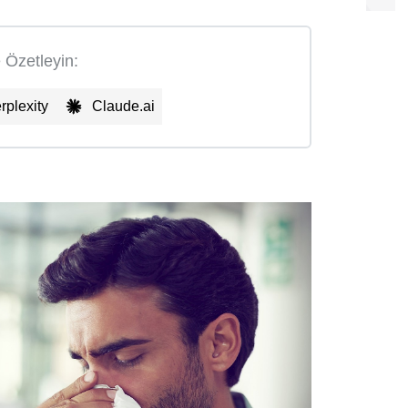
e Özetleyin:
rplexity
Claude.ai