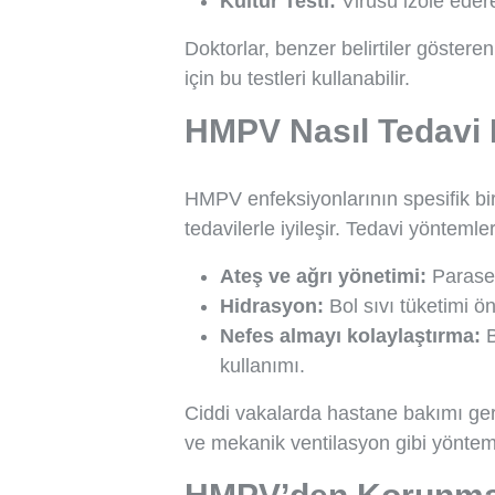
Kültür Testi:
Virüsü izole edere
Doktorlar, benzer belirtiler göstere
için bu testleri kullanabilir.
HMPV Nasıl Tedavi E
HMPV enfeksiyonlarının spesifik bir
tedavilerle iyileşir. Tedavi yöntemleri
Ateş ve ağrı yönetimi:
Paraset
Hidrasyon:
Bol sıvı tüketimi öne
Nefes almayı kolaylaştırma:
B
kullanımı.
Ciddi vakalarda hastane bakımı gerek
ve mekanik ventilasyon gibi yönteml