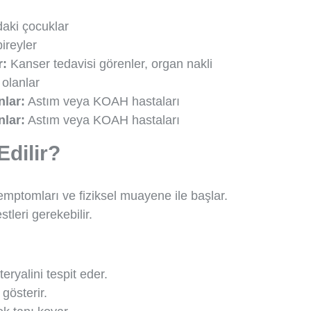
daki çocuklar
ireyler
r:
Kanser tedavisi görenler, organ nakli
 olanlar
nlar:
Astım veya KOAH hastaları
nlar:
Astım veya KOAH hastaları
dilir?
mptomları ve fiziksel muayene ile başlar.
stleri gerekebilir.
ryalini tespit eder.
gösterir.