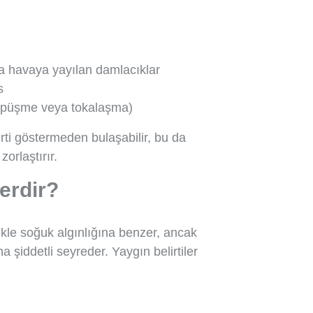
 havaya yayılan damlacıklar
s
 öpüşme veya tokalaşma)
rti göstermeden bulaşabilir, bu da
zorlaştırır.
erdir?
ikle soğuk algınlığına benzer, ancak
ha şiddetli seyreder. Yaygın belirtiler