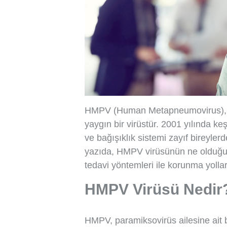
HMPV (Human Metapneumovirus), s
yaygın bir virüstür. 2001 yılında keş
ve bağışıklık sistemi zayıf bireylerd
yazıda, HMPV virüsünün ne olduğu, b
tedavi yöntemleri ile korunma yolları
HMPV Virüsü Nedir
HMPV, paramiksovirüs ailesine ait b