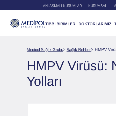
ANLAŞMALI KURUMLAR
KURUMSAL
M
TIBBİ BİRİMLER
DOKTORLARIMIZ
Medipol Sağlık Grubu
Sağlık Rehberi
HMPV Virüsü
HMPV Virüsü: N
Yolları