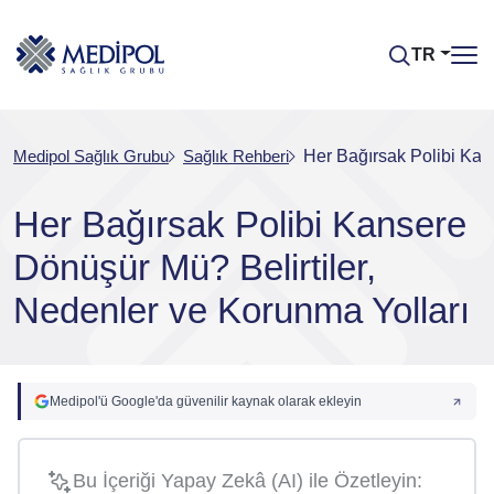
TR
Medipol Sağlık Grubu
Sağlık Rehberi
Her Bağırsak Polibi Kan
Her Bağırsak Polibi Kansere
Dönüşür Mü? Belirtiler,
Nedenler ve Korunma Yolları
Medipol'ü Google'da güvenilir kaynak olarak ekleyin
Bu İçeriği Yapay Zekâ (AI) ile Özetleyin: