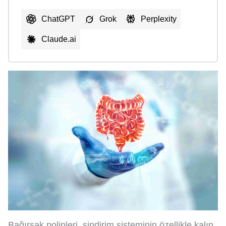
ChatGPT
Grok
Perplexity
Claude.ai
Bağırsak polipleri, sindirim sisteminin özellikle kalın