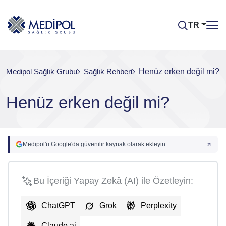
TR
Medipol Sağlık Grubu
Sağlık Rehberi
Henüz erken değil mi?
Henüz erken değil mi?
Medipol'ü Google'da güvenilir kaynak olarak ekleyin
Bu İçeriği Yapay Zekâ (AI) ile Özetleyin:
ChatGPT
Grok
Perplexity
Claude.ai