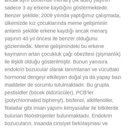
ancak aynı dönemde menarş (ilk adet) yaşının
sadece 3 ay erkene kaydığını göstermektedir.
Benzer şekilde; 2009 yılında yaptığımız çalışmada,
ülkemizde kız çocuklarında meme gelişiminin
anlamlı şekilde erkene kaydığı ancak menarş
yaşının 40 yıl öncesi ile benzer olduğunu
gözlemledik. Meme gelişimindeki bu erkene
kaymanın artan çocukluk çağı obezitesi (şişmanlık)
ile ilişkili olduğu gösterilmiştir. Bunun yanısıra
endokrin bozucular olarak tanımlanan ve vücuttaki
hormonal dengeyi etkileyen doğal ya da yapay bazı
maddeler de sorumlu tutulmaktadır. Bu grupta
pestisidler (böcek öldürücüler), PCB’ler
(polychlorinated biphenyl), bisfenol, alkilfenoller,
fitalatlar gibi insan yapımı kimyasallar ile bitkilerde
bulunan fitoöstrojenler bulunmaktadır. Endokrin
bozucuların, insanda cinsiyet farklılaşması ve