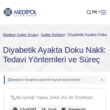
TR
Medipol Sağlık Grubu
Sağlık Rehberi
Diyabetik Ayakta Doku N
Diyabetik Ayakta Doku Nakli:
Tedavi Yöntemleri ve Süreç
Medipol'ü Google'da güvenilir kaynak olarak ekleyin
Bu İçeriği Yapay Zekâ (AI) ile Özetleyin:
ChatGPT
Grok
Perplexity