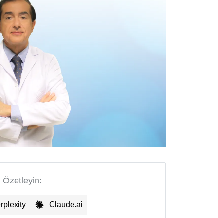
e Özetleyin:
rplexity
Claude.ai