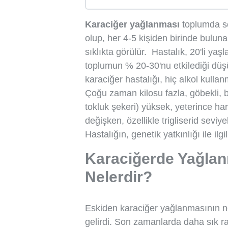
Karaciğer yağlanması
toplumda so
olup, her 4-5 kişiden birinde bulun
sıklıkta görülür. Hastalık, 20'li yaş
toplumun % 20-30'nu etkilediği düş
karaciğer hastalığı, hiç alkol kulla
Çoğu zaman kilosu fazla, göbekli, be
tokluk şekeri) yüksek, yeterince h
değişken, özellikle trigliserid seviye
Hastalığın, genetik yatkınlığı ile ilgi
Karaciğerde Yağlan
Nelerdir?
Eskiden karaciğer yağlanmasının ned
gelirdi. Son zamanlarda daha sık r