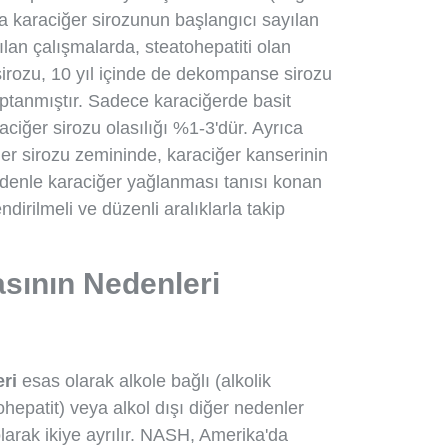
a karaciğer sirozunun başlangıcı sayılan
an çalışmalarda, steatohepatiti olan
sirozu, 10 yıl içinde de dekompanse sirozu
ptanmıştır. Sadece karaciğerde basit
iğer sirozu olasılığı %1-3'dür. Ayrıca
ğer sirozu zemininde, karaciğer kanserinin
 nedenle karaciğer yağlanması tanısı konan
endirilmeli ve düzenli aralıklarla takip
sının Nedenleri
eri
esas olarak alkole bağlı (alkolik
hepatit) veya alkol dışı diğer nedenler
arak ikiye ayrılır. NASH, Amerika'da