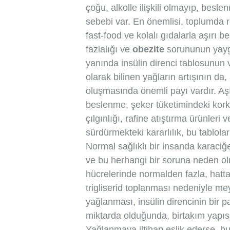
çoğu, alkolle ilişkili olmayıp, beslen
sebebi var. En önemlisi, toplumda r
fast-food ve kolalı gıdalarla aşırı 
fazlalığı ve
obezite
sorununun yaygı
yanında insülin direnci tablosunun va
olarak bilinen yağların artışının d
oluşmasında önemli payı vardır. Aşır
beslenme, şeker tüketimindeki korku
çılgınlığı, rafine atıştırma ürünleri 
sürdürmekteki kararlılık, bu tablol
Normal sağlıklı bir insanda karaciğ
ve bu herhangi bir soruna neden o
hücrelerinde normalden fazla, hatta
trigliserid toplanması nedeniyle me
yağlanması, insülin direncinin bir p
miktarda olduğunda, birtakım yapısal
Yağlanmaya iltihap eşlik ederse, b