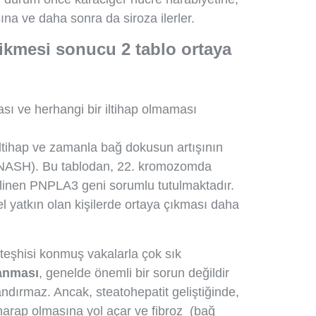
na ve daha sonra da siroza ilerler.
rikmesi sonucu 2 tablo ortaya
ı ve herhangi bir iltihap olmaması
ltihap ve zamanla bağ dokusun artışının
, NASH). Bu tablodan, 22. kromozomda
ilinen PNPLA3 geni sorumlu tutulmaktadır.
l yatkın olan kişilerde ortaya çıkması daha
 teşhisi konmuş vakalarla çok sık
anması
, genelde önemli bir sorun değildir
ndırmaz. Ancak, steatohepatit geliştiğinde,
harap olmasına yol açar ve fibroz (bağ