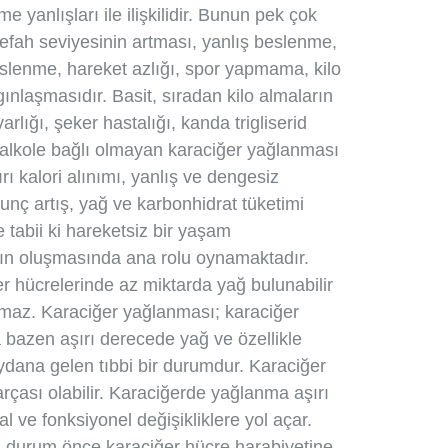
me yanlışları ile ilişkilidir. Bunun pek çok
efah seviyesinin artması, yanlış beslenme,
beslenme, hareket azlığı, spor yapmama, kilo
nlaşmasıdır. Basit, sıradan kilo almaların
rlığı, şeker hastalığı, kanda trigliserid
a, alkole bağlı olmayan karaciğer yağlanması
ı kalori alınımı, yanlış ve dengesiz
nç artış, yağ ve karbonhidrat tüketimi
ve tabii ki hareketsiz bir yaşam
arın oluşmasında ana rolu oynamaktadır.
er hücrelerinde az miktarda yağ bulunabilir
lmaz. Karaciğer yağlanması; karaciğer
 bazen aşırı derecede yağ ve özellikle
ydana gelen tıbbi bir durumdur. Karaciğer
arçası olabilir. Karaciğerde yağlanma aşırı
 ve fonksiyonel değişikliklere yol açar.
u durum önce karaciğer hücre harabiyetine,