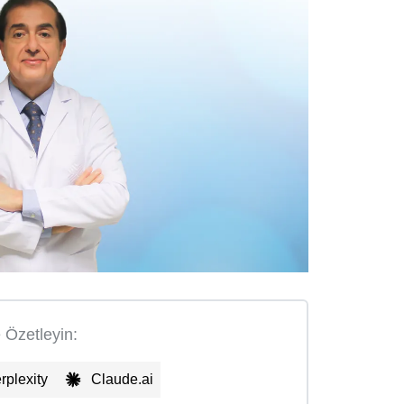
e Özetleyin:
rplexity
Claude.ai