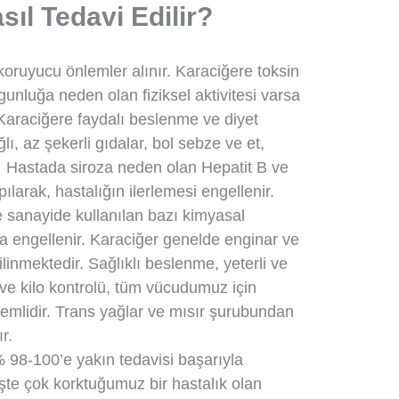
sıl Tedavi Edilir?
oruyucu önlemler alınır. Karaciğere toksin
orgunluğa neden olan fiziksel aktivitesi varsa
r. Karaciğere faydalı beslenme ve diyet
lı, az şekerli gıdalar, bol sebze ve et,
r. Hastada siroza neden olan Hepatit B ve
ılarak, hastalığın ilerlemesi engellenir.
ile sanayide kullanılan bazı kimyasal
 engellenir. Karaciğer genelde enginar ve
linmektedir. Sağlıklı beslenme, yeterli ve
ı ve kilo kontrolü, tüm vücudumuz için
nemlidir. Trans yağlar ve mısır şurubundan
r.
98-100’e yakın tedavisi başarıyla
şte çok korktuğumuz bir hastalık olan