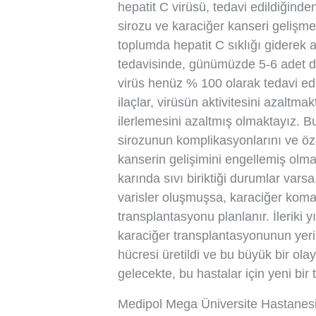
hepatit C virüsü, tedavi edildiğinde
sirozu ve karaciğer kanseri gelişme
toplumda hepatit C sıklığı giderek 
tedavisinde, günümüzde 5-6 adet değ
virüs henüz % 100 olarak tedavi e
ilaçlar, virüsün aktivitesini azaltm
ilerlemesini azaltmış olmaktayız. Bu
sirozunun komplikasyonlarını ve öze
kanserin gelişimini engellemiş olma
karında sıvı biriktiği durumlar var
varisler oluşmuşsa, karaciğer komas
transplantasyonu planlanır. İleriki 
karaciğer transplantasyonunun yerin
hücresi üretildi ve bu büyük bir ola
gelecekte, bu hastalar için yeni bir t
Medipol Mega Üniversite Hastanes