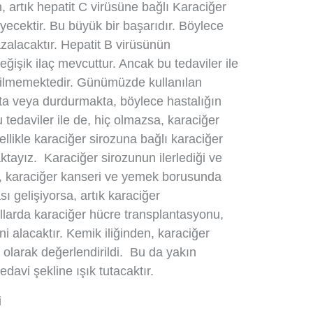
n, artık hepatit C virüsüne bağlı Karaciğer
yecektir. Bu büyük bir başarıdır. Böylece
azalacaktır. Hepatit B virüsünün
işik ilaç mevcuttur. Ancak bu tedaviler ile
dilmemektedir. Günümüzde kullanılan
akta veya durdurmakta, böylece hastalığın
 tedaviler ile de, hiç olmazsa, karaciğer
llikle karaciğer sirozuna bağlı karaciğer
ktayız. Karaciğer sirozunun ilerlediği ve
sa, karaciğer kanseri ve yemek borusunda
ı gelişiyorsa, artık karaciğer
yıllarda karaciğer hücre transplantasyonu,
i alacaktır. Kemik iliğinden, karaciğer
y olarak değerlendirildi. Bu da yakın
edavi şekline ışık tutacaktır.
i