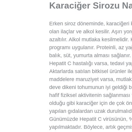
Karaciğer Sirozu Na
Erken siroz döneminde, karaciğeri k
olan ilaçlar ve alkol kesilir. Aşırı y
azaltılır. Alkol mutlaka kesilmelidi
programı uygulanır. Proteinli, az yağ
balık, süt, yumurta alması sağlanı
Hepatit C hastalığı varsa, tedavi yap
Aktarlarda satılan bitkisel ürünler 
maddelere maruziyet varsa, mutlaka
deve dikeni tohumunun iyi geldiği bi
hafif fiziksel aktivitenin sağlanmas
olduğu gibi karaciğer için de çok ö
yapılan gıdalardan uzak durulmalıdı
Günümüzde Hepatit C virüsünün, % 
yapılmaktadır. Böylece, artık geçmi