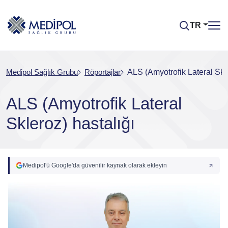
TR
Medipol Sağlık Grubu
Röportajlar
ALS (Amyotrofik Lateral Skle
ALS (Amyotrofik Lateral
Skleroz) hastalığı
Medipol'ü Google'da güvenilir kaynak olarak ekleyin