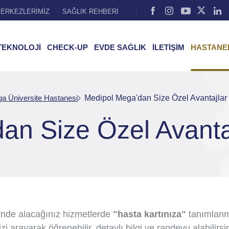
ERKEZLERİMİZ
SAĞLIK REHBERİ
TEKNOLOJİ
CHECK-UP
EVDE SAĞLIK
İLETİŞİM
HASTANE
a Üniversite Hastanesi
Medipol Mega'dan Size Özel Avantajlar
an Size Özel Avanta
'nde alacağınız hizmetlerde
"hasta kartınıza"
tanımlanmı
zi arayarak öğrenebilir, detaylı bilgi ve randevu alabil