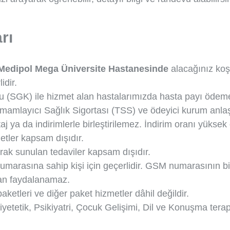
rı
Medipol Mega Üniversite Hastanesinde
alacağınız koş
idir.
 (SGK) ile hizmet alan hastalarımızda hasta payı ödemel
mamlayıcı Sağlık Sigortası (TSS) ve ödeyici kurum anlaşm
 ya da indirimlerle birleştirilemez. İndirim oranı yüksek 
etler kapsam dışıdır.
k sunulan tedaviler kapsam dışıdır.
a numarasına sahip kişi için geçerlidir. GSM numarasının b
rdan faydalanamaz.
ketleri ve diğer paket hizmetler dâhil değildir.
tetik, Psikiyatri, Çocuk Gelişimi, Dil ve Konuşma terapist