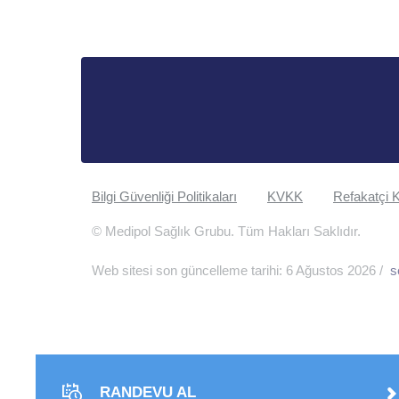
Bilgi Güvenliği Politikaları
KVKK
Refakatçi K
© Medipol Sağlık Grubu. Tüm Hakları Saklıdır.
Web sitesi son güncelleme tarihi: 6 Ağustos 2026 /
s
RANDEVU AL