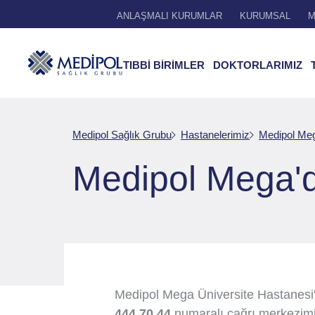
ANLAŞMALI KURUMLAR
KURUMSAL
M
TIBBİ BİRİMLER
DOKTORLARIMIZ
Medipol Sağlık Grubu
Hastanelerimiz
Medipol Meg
Medipol Mega'd
Medipol Mega Üniversite Hastanesi
444 70 44
numaralı çağrı merkezimi