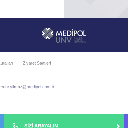
uralları
Ziyaret Saatleri
erdar.yilmaz@medipol.com.tr
SİZİ ARAYALIM