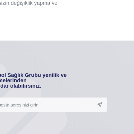
zin değişiklik yapma ve
ol Sağlık Grubu yenilik ve
melerinden
dar olabilirsiniz.