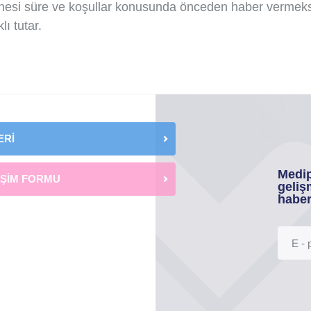
esi süre ve koşullar konusunda önceden haber vermeksi
ı tutar.
ERİ
Medip
İŞİM FORMU
geliş
haber