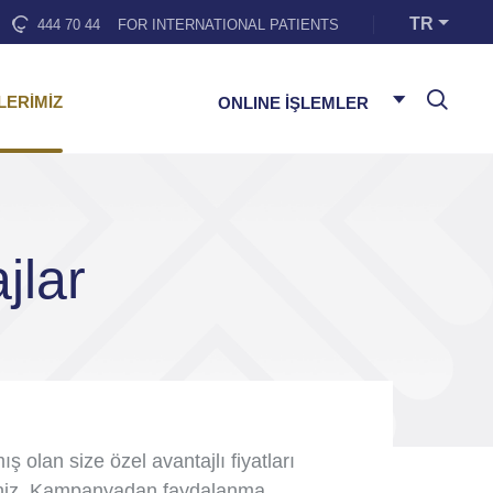
TR
444 70 44
FOR INTERNATIONAL PATIENTS
LERİMİZ
ONLINE İŞLEMLER
jlar
ş olan size özel avantajlı fiyatları
irsiniz. Kampanyadan faydalanma