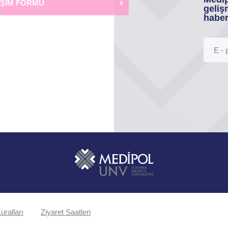
İŞİM FORMU
geliş
haber
uralları
Ziyaret Saatleri