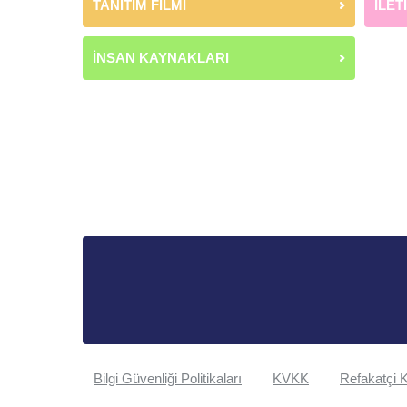
TANITIM FİLMİ
İLET
İNSAN KAYNAKLARI
Bilgi Güvenliği Politikaları
KVKK
Refakatçi K