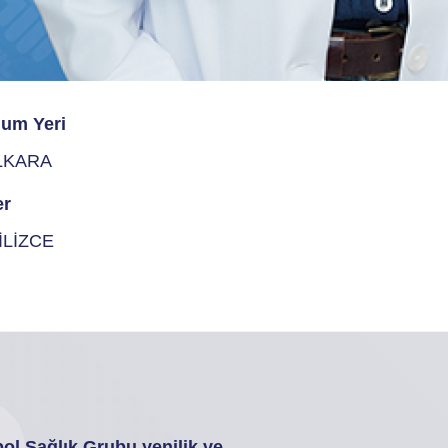
um Yeri
LKARA
er
İLİZCE
ol Sağlık Grubu yenilik ve