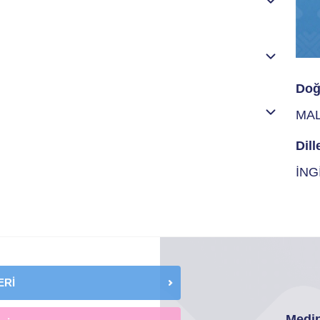
Doğ
MA
Dill
İNG
ERİ
Medip