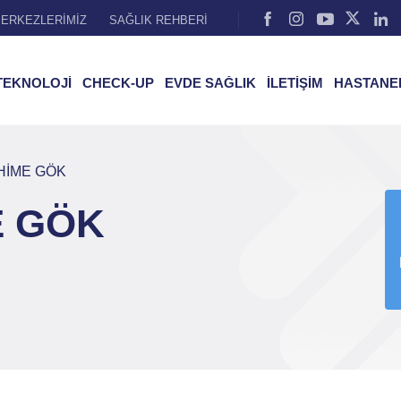
ERKEZLERİMİZ
SAĞLIK REHBERİ
TEKNOLOJİ
CHECK-UP
EVDE SAĞLIK
İLETİŞİM
HASTANE
AHİME GÖK
E GÖK