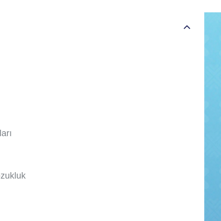
ları
ozukluk