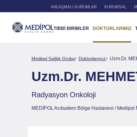
ANLAŞMALI KURUMLAR
KURUMSAL
M
TIBBİ BİRİMLER
DOKTORLARIMIZ
Medipol Sağlık Grubu
Doktorlarımız
Uzm.Dr. M
Uzm.Dr. MEHME
Radyasyon Onkoloji
MEDİPOL Acıbadem Bölge Hastanesi / Medipol M