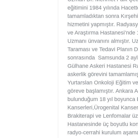
eğitimini 1984 yılında Hacett
tamamladıktan sonra Kırşehi
hizmetini yapmıştır. Radyas
ve Araştırma Hastanesi’nde
Uzmanı ünvanını almıştır. Uzm
Taraması ve Tedavi Planın D
sonrasında Samsunda 2 aylık
Gülhane Askeri Hastanesi R
askerlik görevini tamamlamış
Yurtarslan Onkoloji Eğitim 
göreve başlamıştır. Ankara 
bulunduğum 18 yıl boyunca 
Kanserleri,Ürogenital Kanserl
Brakiterapi ve Lenfomalar ü
Hastanesinde üç boyutlu konf
radyo-cerrahi kurulum aşama