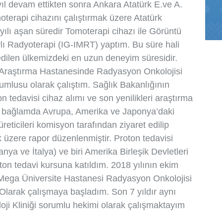
yıl devam ettikten sonra Ankara Atatürk E.ve A.
terapi cihazını çalıştırmak üzere Atatürk
ılı aşan süredir Tomoterapi cihazı ile Görüntü
lı Radyoterapi (IG-IMRT) yaptım. Bu süre hali
edilen ülkemizdeki en uzun deneyim süresidir.
 Araştırma Hastanesinde Radyasyon Onkolojisi
rumlusu olarak çalıştım. Sağlık Bakanlığının
 tedavisi cihaz alımı ve son yenilikleri araştırma
 bağlamda Avrupa, Amerika ve Japonya’daki
reticileri komisyon tarafından ziyaret edilip
üzere rapor düzenlenmiştir. Proton tedavisi
ya ve İtalya) ve biri Amerika Birleşik Devletleri
on tedavi kursuna katıldım. 2018 yılının ekim
Mega Üniversite Hastanesi Radyasyon Onkolojisi
Olarak çalışmaya başladım. Son 7 yıldır aynı
i Kliniği sorumlu hekimi olarak çalışmaktayım