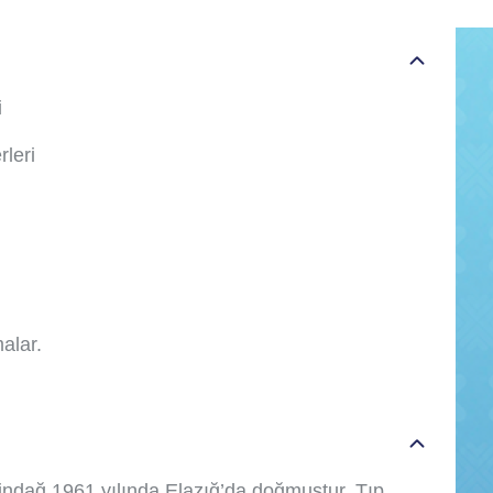
i
leri
alar.
ndağ 1961 yılında Elazığ’da doğmuştur. Tıp