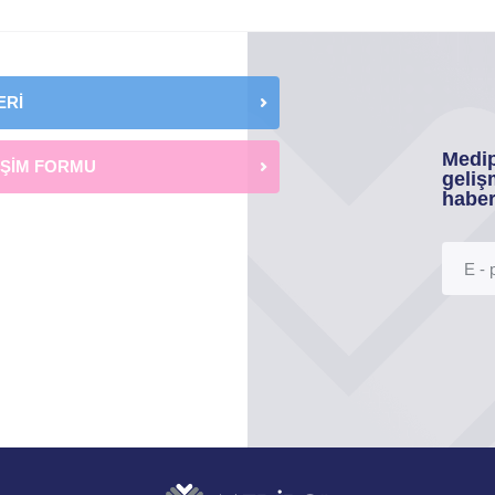
ERİ
Medip
İŞİM FORMU
geliş
haber