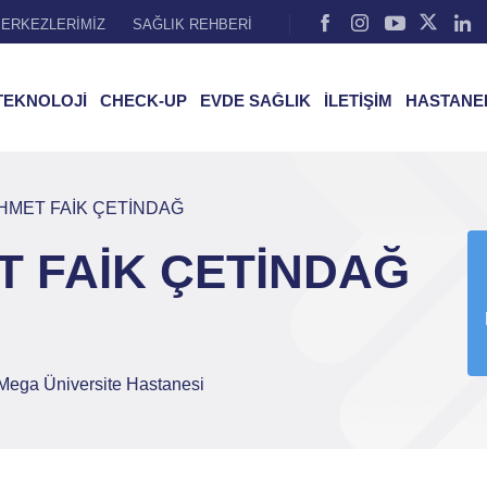
ERKEZLERİMİZ
SAĞLIK REHBERİ
TEKNOLOJİ
CHECK-UP
EVDE SAĞLIK
İLETİŞİM
HASTANE
EHMET FAİK ÇETİNDAĞ
T FAİK ÇETİNDAĞ
ega Üniversite Hastanesi