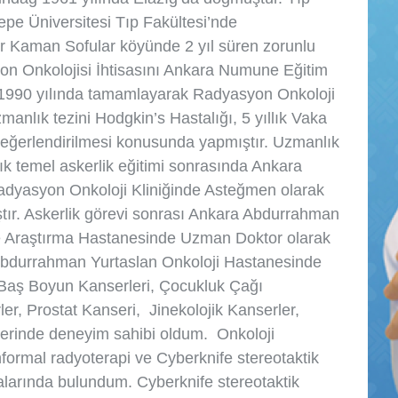
epe Üniversitesi Tıp Fakültesi’nde
r Kaman Sofular köyünde 2 yıl süren zorunlu
yon Onkolojisi İhtisasını Ankara Numune Eğitim
 1990 yılında tamamlayarak Radyasyon Onkoloji
anlık tezini Hodgkin’s Hastalığı, 5 yıllık Vaka
eğerlendirilmesi konusunda yapmıştır. Uzmanlık
 temel askerlik eğitimi sonrasında Ankara
adyasyon Onkoloji Kliniğinde Asteğmen olarak
tır. Askerlik görevi sonrası Ankara Abdurrahman
ve Araştırma Hastanesinde Uzman Doktor olarak
Abdurrahman Yurtaslan Onkoloji Hastanesinde
Baş Boyun Kanserleri, Çocukluk Çağı
er, Prostat Kanseri, Jinekolojik Kanserler,
zerinde deneyim sahibi oldum. Onkoloji
ormal radyoterapi ve Cyberknife stereotaktik
larında bulundum. Cyberknife stereotaktik