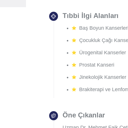
Tıbbi İlgi Alanları
Baş Boyun Kanserler
Çocukluk Çağı Kanser
Ürogenital Kanserler
Prostat Kanseri
Jinekolojik Kanserler
Brakiterapi ve Lenfom
Öne Çıkanlar
Uzman Dr. Mehmet Faik Çeti