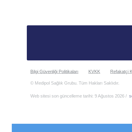
Bilgi Güvenliği Politikaları
KVKK
Refakatçi K
© Medipol Sağlık Grubu. Tüm Hakları Saklıdır.
Web sitesi son güncelleme tarihi: 9 Ağustos 2026 /
s