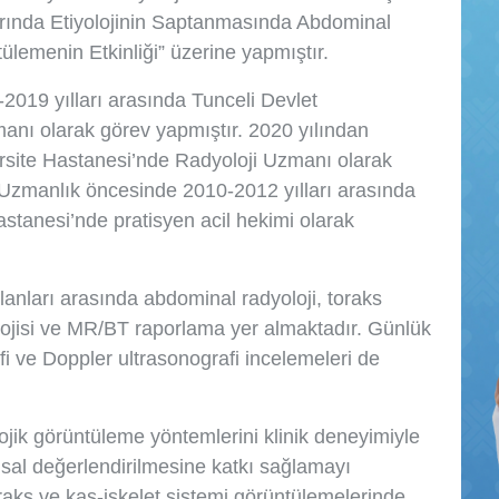
arında Etiyolojinin Saptanmasında Abdominal
ülemenin Etkinliği” üzerine yapmıştır.
019 yılları arasında Tunceli Devlet
anı olarak görev yapmıştır. 2020 yılından
rsite Hastanesi’nde Radyoloji Uzmanı olarak
Uzmanlık öncesinde 2010-2012 yılları arasında
tanesi’nde pratisyen acil hekimi olarak
alanları arasında abdominal radyoloji, toraks
olojisi ve MR/BT raporlama yer almaktadır. Günlük
afi ve Doppler ultrasonografi incelemeleri de
ojik görüntüleme yöntemlerini klinik deneyimiyle
anısal değerlendirilmesine katkı sağlamayı
aks ve kas-iskelet sistemi görüntülemelerinde