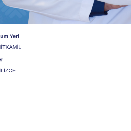
um Yeri
İTKAMİL
er
İLİZCE