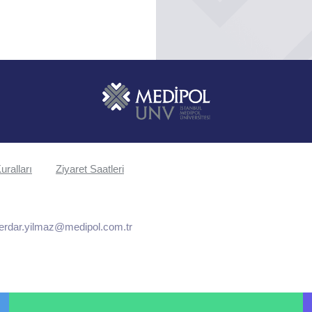
uralları
Ziyaret Saatleri
erdar.yilmaz@medipol.com.tr