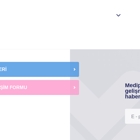
ERİ
Medip
İŞİM FORMU
geliş
haber