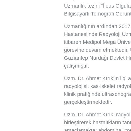
Uzmanlık tezini “İleus Olgul
Bilgisayarlı Tomografi Görünt
Uzmanlığının ardından 2017-2
Hastanesi’nde Radyoloji Uzm
itibaren Medipol Mega Ünive
görevine devam etmektedir. 
Gaziantep Nurdağı Devlet Has
çalışmıştır.
Uzm. Dr. Ahmet Kırık’ın ilgi 
radyolojisi, kas-iskelet rady
klinik pratiğinde ultrasonogr
gerçekleştirmektedir.
Uzm. Dr. Ahmet Kırık, radyol
birleştirerek hastalıkların t
amaçlamakta; abdominal, tor