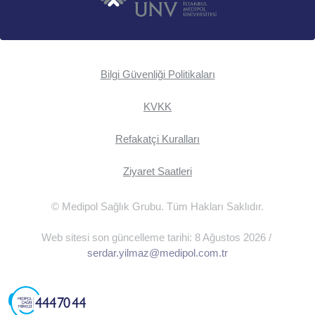
Bilgi Güvenliği Politikaları
KVKK
Refakatçi Kuralları
Ziyaret Saatleri
© Medipol Sağlık Grubu. Tüm Hakları Saklıdır.
Web sitesi son güncelleme tarihi: 8 Ağustos 2026 /
serdar.yilmaz@medipol.com.tr