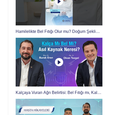
Hamilelikte Bel Fıtığı Olur mu? Doğum Şekli
Bel Fıtığını Etkiler mi?
Kalçaya Vuran Ağrı Belirtisi: Bel Fıtığı mı, Kalça
Eklemi Ağrısı mı?