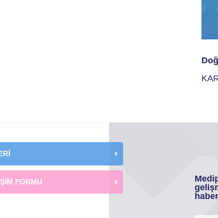
Doğ
KAR
ERİ
Medip
İŞİM FORMU
geliş
haber