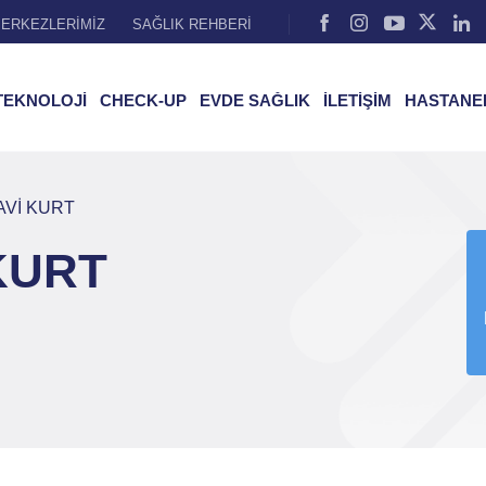
ERKEZLERİMİZ
SAĞLIK REHBERİ
TEKNOLOJİ
CHECK-UP
EVDE SAĞLIK
İLETİŞİM
HASTANE
AVİ KURT
 KURT