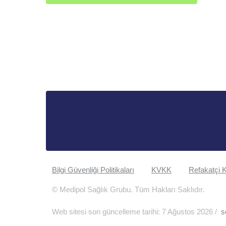
Bilgi Güvenliği Politikaları
KVKK
Refakatçi K
© Medipol Sağlık Grubu. Tüm Hakları Saklıdır.
Web sitesi son güncelleme tarihi: 7 Ağustos 2026 /
s