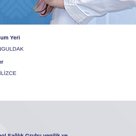
um Yeri
NGULDAK
er
İLİZCE
ol Sağlık Grubu yenilik ve