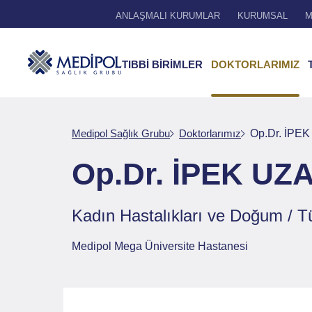
ANLAŞMALI KURUMLAR
KURUMSAL
M
TIBBİ BİRİMLER
DOKTORLARIMIZ
Medipol Sağlık Grubu
Doktorlarımız
Op.Dr. İPE
Op.Dr. İPEK UZ
Kadın Hastalıkları ve Doğum / T
Medipol Mega Üniversite Hastanesi