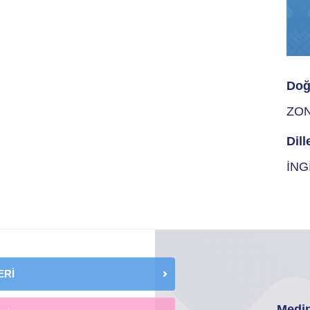
Doğ
ZO
Dill
İNG
ERİ
Medip