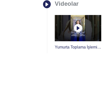
Videolar
Yumurta Toplama İşlemi
Yumurtalık Rezervini
Azaltır mı?