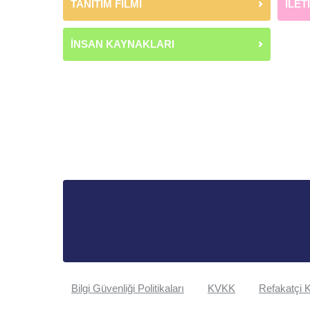
TANITIM FİLMİ
İLET
İNSAN KAYNAKLARI
Bilgi Güvenliği Politikaları
KVKK
Refakatçi K