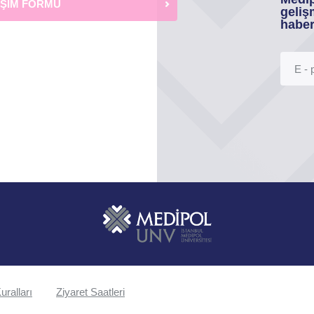
İŞİM FORMU
geliş
haber
uralları
Ziyaret Saatleri