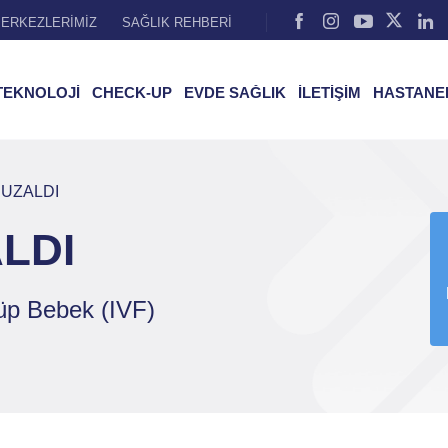
ERKEZLERİMİZ
SAĞLIK REHBERİ
TEKNOLOJİ
CHECK-UP
EVDE SAĞLIK
İLETİŞİM
HASTANE
K UZALDI
ALDI
üp Bebek (IVF)