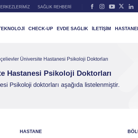
ERKEZLERİMİZ
SAĞLIK REHBERİ
TEKNOLOJİ
CHECK-UP
EVDE SAĞLIK
İLETİŞİM
HASTANE
elievler Üniversite Hastanesi Psikoloji Doktorları
e Hastanesi Psikoloji Doktorları
i Psikoloji doktorları aşağıda listelenmiştir.
HASTANE
BÖL