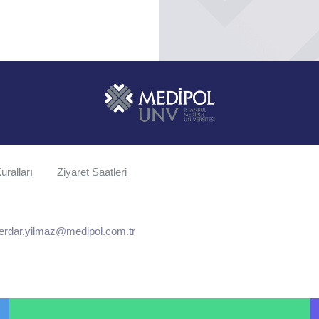
uralları
Ziyaret Saatleri
erdar.yilmaz@medipol.com.tr