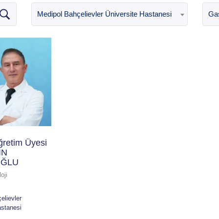
Medipol Bahçelievler Üniversite Hastanesi
Gas
ğretim Üyesi
İN
OĞLU
oji
elievler
astanesi