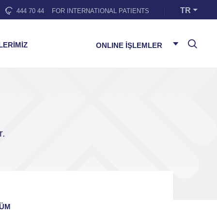
TR
444 70 44
FOR INTERNATIONAL PATIENTS
LERİMİZ
ONLINE İŞLEMLER
r.
ÜM