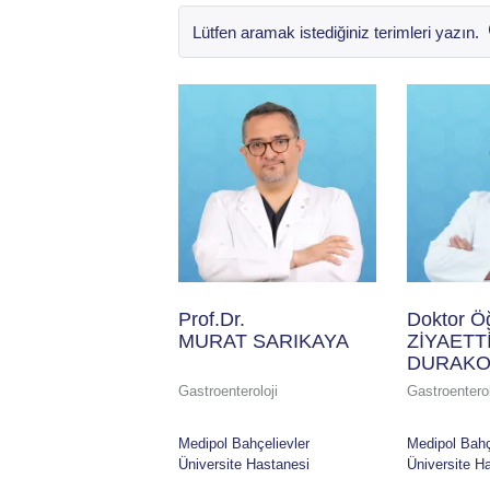
Prof.Dr.
Doktor Ö
MURAT SARIKAYA
ZİYAETT
DURAK
Gastroenteroloji
Gastroenterol
Medipol Bahçelievler
Medipol Bahç
Üniversite Hastanesi
Üniversite H