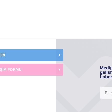
ERİ
Medip
İŞİM FORMU
geliş
haber