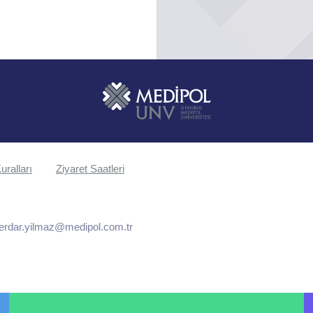
uralları
Ziyaret Saatleri
erdar.yilmaz@medipol.com.tr