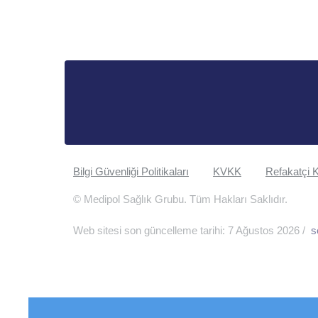
Bilgi Güvenliği Politikaları
KVKK
Refakatçi K
© Medipol Sağlık Grubu. Tüm Hakları Saklıdır.
Web sitesi son güncelleme tarihi: 7 Ağustos 2026 /
s