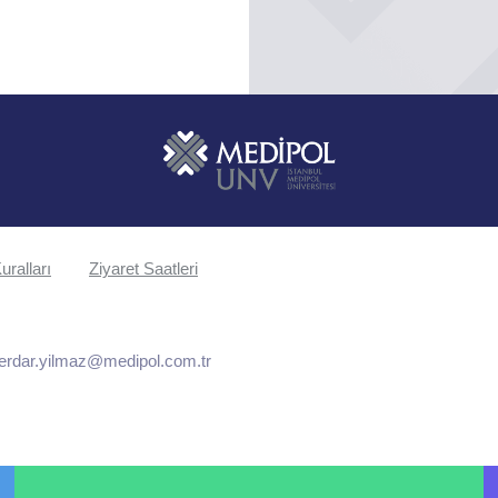
uralları
Ziyaret Saatleri
erdar.yilmaz@medipol.com.tr