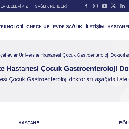
ERKEZLERİMİZ
SAĞLIK REHBERİ
TEKNOLOJİ
CHECK-UP
EVDE SAĞLIK
İLETİŞİM
HASTANE
elievler Üniversite Hastanesi Çocuk Gastroenteroloji Doktorlar
te Hastanesi Çocuk Gastroenteroloji Dok
si Çocuk Gastroenteroloji doktorları aşağıda listel
HASTANE
BÖL