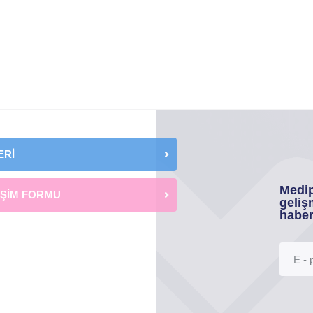
ERİ
Medip
İŞİM FORMU
geliş
haber