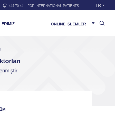
TR
444 70 44
FOR INTERNATIONAL PATIENTS
LERİMİZ
ONLINE İŞLEMLER
ı
torları
enmiştir.
ÜM