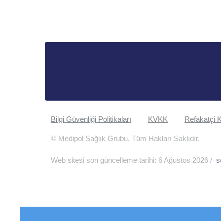
Bilgi Güvenliği Politikaları
KVKK
Refakatçi K
© Medipol Sağlık Grubu. Tüm Hakları Saklıdır.
Web sitesi son güncelleme tarihi: 6 Ağustos 2026 /
s