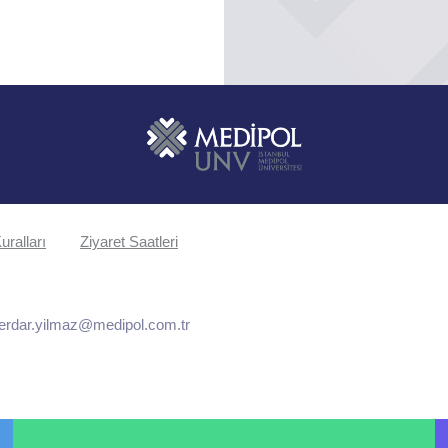
uralları
Ziyaret Saatleri
erdar.yilmaz@medipol.com.tr