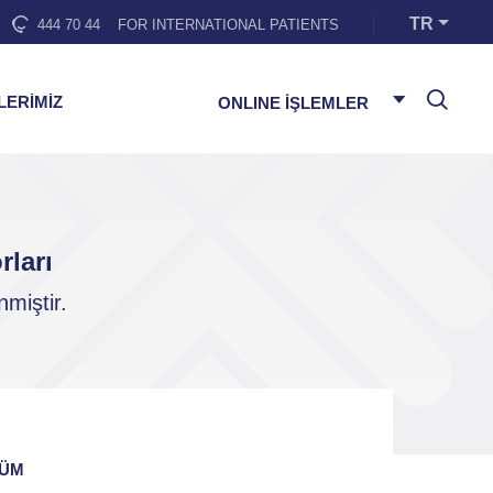
TR
444 70 44
FOR INTERNATIONAL PATIENTS
LERİMİZ
ONLINE İŞLEMLER
ları
miştir.
ÜM