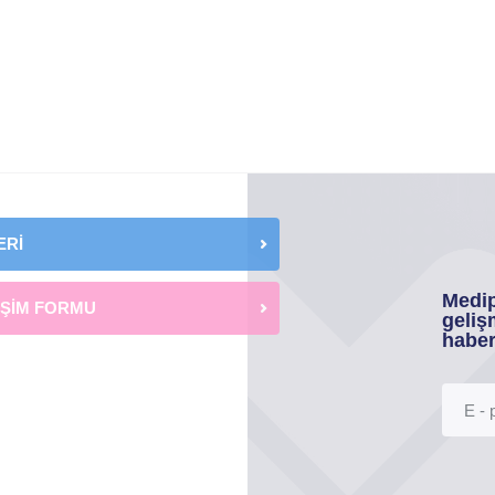
ERİ
Medip
İŞİM FORMU
geliş
haber