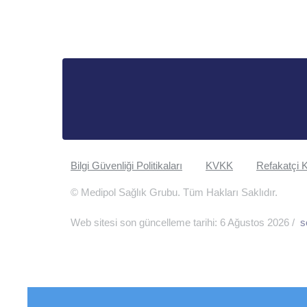
Bilgi Güvenliği Politikaları
KVKK
Refakatçi K
© Medipol Sağlık Grubu. Tüm Hakları Saklıdır.
Web sitesi son güncelleme tarihi: 6 Ağustos 2026 /
s