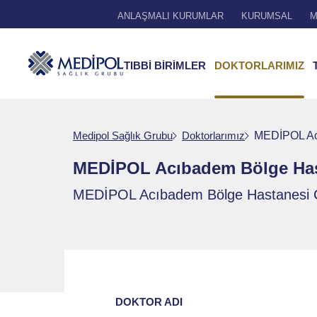
ANLAŞMALI KURUMLAR
KURUMSAL
M
TIBBİ BİRİMLER
DOKTORLARIMIZ
Medipol Sağlık Grubu
Doktorlarımız
MEDİPOL Acı
MEDİPOL Acıbadem Bölge Hast
MEDİPOL Acıbadem Bölge Hastanesi Çocu
DOKTOR ADI