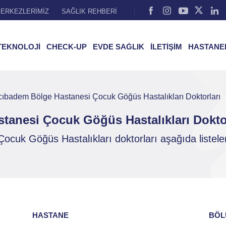
ERKEZLERİMİZ
SAĞLIK REHBERİ
TEKNOLOJİ
CHECK-UP
EVDE SAĞLIK
İLETİŞİM
HASTANE
badem Bölge Hastanesi Çocuk Göğüs Hastalıkları Doktorları
anesi Çocuk Göğüs Hastalıkları Doktor
k Göğüs Hastalıkları doktorları aşağıda listelen
HASTANE
BÖL