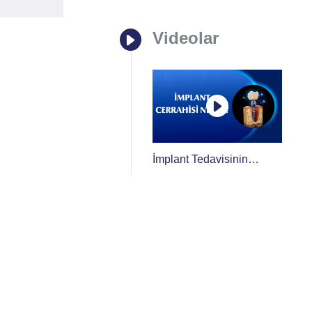
Videolar
İmplant Tedavisinin
Aşamaları: İlk
Muayeneden Proteze