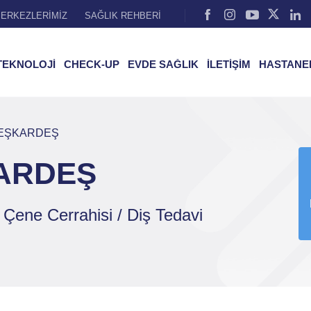
ERKEZLERİMİZ
SAĞLIK REHBERİ
TEKNOLOJİ
CHECK-UP
EVDE SAĞLIK
İLETİŞİM
HASTANE
BEŞKARDEŞ
KARDEŞ
 Çene Cerrahisi / Diş Tedavi