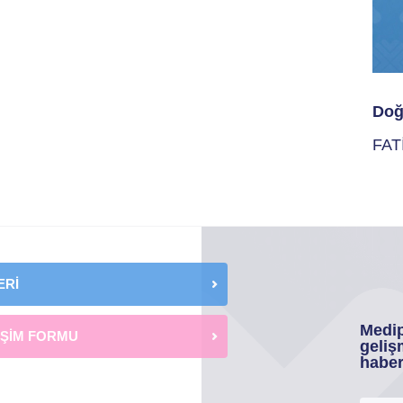
Doğ
FAT
ERİ
Medip
İŞİM FORMU
geliş
haber