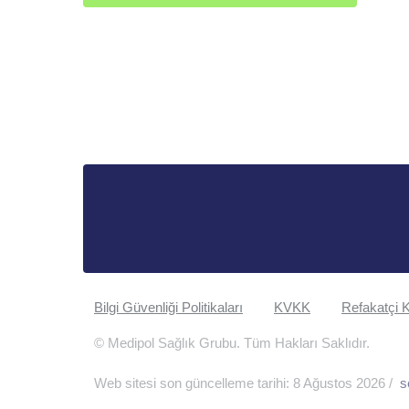
Bilgi Güvenliği Politikaları
KVKK
Refakatçi K
© Medipol Sağlık Grubu. Tüm Hakları Saklıdır.
Web sitesi son güncelleme tarihi: 8 Ağustos 2026 /
s