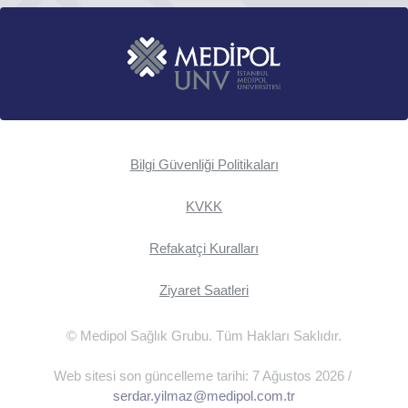
Bilgi Güvenliği Politikaları
KVKK
Refakatçi Kuralları
Ziyaret Saatleri
© Medipol Sağlık Grubu. Tüm Hakları Saklıdır.
Web sitesi son güncelleme tarihi: 7 Ağustos 2026 /
serdar.yilmaz@medipol.com.tr